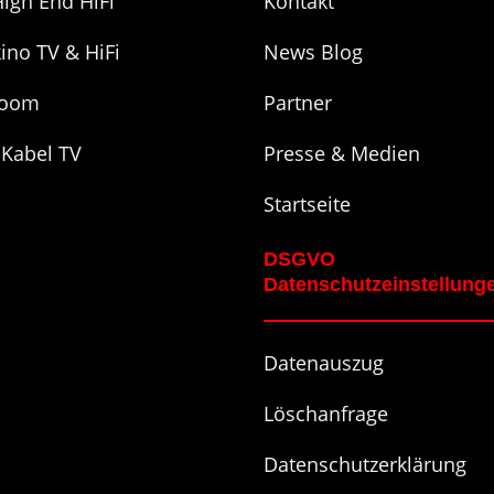
igh End HiFi
Kontakt
ino TV & HiFi
News Blog
room
Partner
 Kabel TV
Presse & Medien
Startseite
DSGVO
Datenschutzeinstellung
Datenauszug
Löschanfrage
Datenschutzerklärung