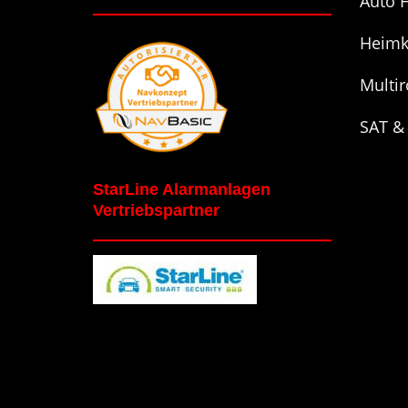
Auto H
Heimk
Multi
SAT &
StarLine Alarmanlagen
Vertriebspartner