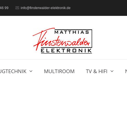
46 99
info@finsterwalder-elektronik.de
UGTECHNIK
MULTIROOM
TV & HIFI