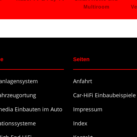
Multiroom
Ve
ce
Seiten
anlagensystem
Anfahrt
ahrzeugortung
Car-HiFi Einbaubeispiele
media Einbauten im Auto
Impressum
ationssysteme
Index