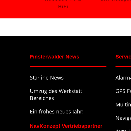
HiFi
Finsterwalder News
Servi
Starline News
Alarm
Umzug des Werkstatt
GPS F
Bereiches
Multi
Ein frohes neues Jahr!
Navig
NavKonzept Vertriebspartner