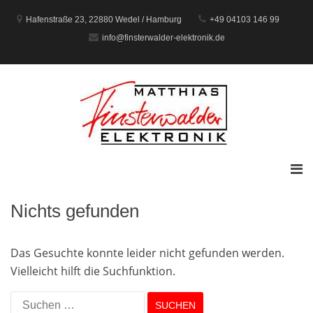
Zum
Inhalt
Hafenstraße 23, 22880 Wedel / Hamburg
+49 04103 146 99
springen
info@finsterwalder-elektronik.de
Prim
Men
für
Nichts gefunden
mobi
Gerä
Das Gesuchte konnte leider nicht gefunden werden.
Vielleicht hilft die Suchfunktion.
Suchen