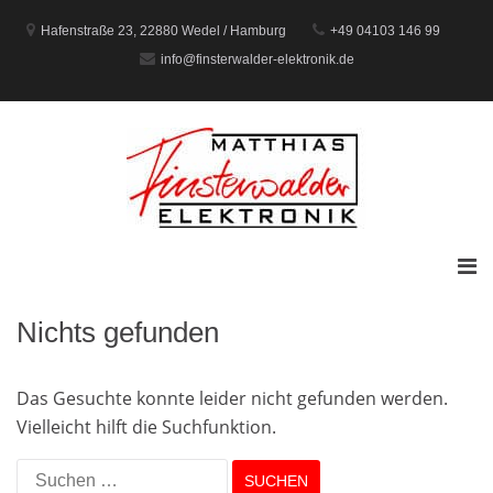
Zum
Inhalt
Hafenstraße 23, 22880 Wedel / Hamburg
+49 04103 146 99
springen
info@finsterwalder-elektronik.de
Prim
Men
für
Nichts gefunden
mobi
Gerä
Das Gesuchte konnte leider nicht gefunden werden.
Vielleicht hilft die Suchfunktion.
Suchen