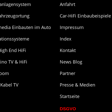
anlagensystem
Anfahrt
ahrzeugortung
Car-HiFi Einbaubeispiele
media Einbauten im Auto
Impressum
ationssysteme
Index
igh End HiFi
Kontakt
ino TV & HiFi
News Blog
room
Partner
 Kabel TV
Presse & Medien
Startseite
DSGVO