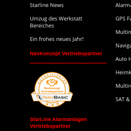
Starline News
Alarm
Umzug des Werkstatt
GPS F
Bereiches
Multi
Ein frohes neues Jahr!
Navig
NavKonzept Vertriebspartner
Auto H
Heimk
Multi
SAT &
StarLine Alarmanlagen
Vertriebspartner