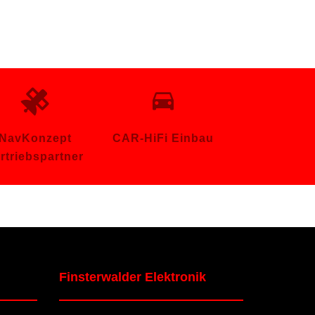
NavKonzept
CAR-HiFi Einbau
rtriebspartner
Finsterwalder Elektronik