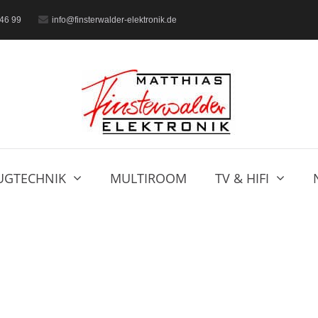
46 99
info@finsterwalder-elektronik.de
UGTECHNIK
MULTIROOM
TV & HIFI