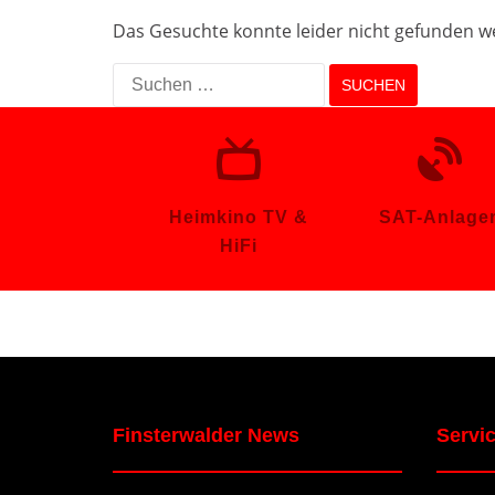
Das Gesuchte konnte leider nicht gefunden wer
Suchen
nach:
Heimkino TV &
SAT-Anlage
HiFi
Finsterwalder News
Servi