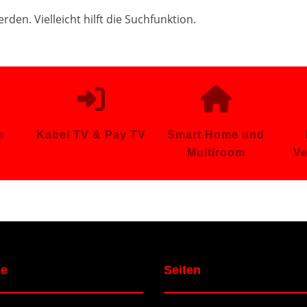
den. Vielleicht hilft die Suchfunktion.
n
Kabel TV & Pay TV
Smart Home und
Multiroom
Ve
ce
Seiten