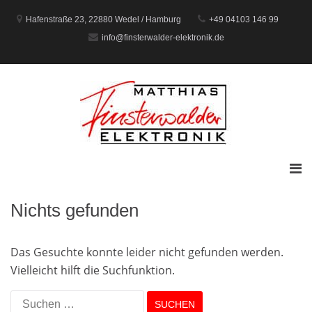
Zum
Inhalt
Hafenstraße 23, 22880 Wedel / Hamburg
+49 04103 146 99
springen
info@finsterwalder-elektronik.de
Prim
Men
für
Nichts gefunden
mobi
Gerä
Das Gesuchte konnte leider nicht gefunden werden.
Vielleicht hilft die Suchfunktion.
Suchen