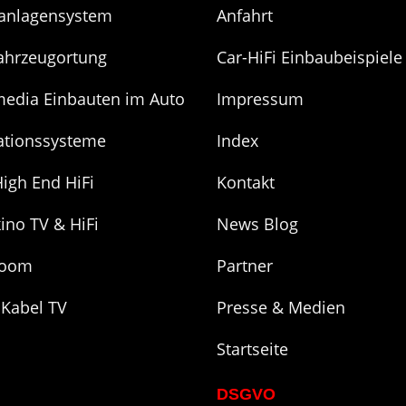
anlagensystem
Anfahrt
ahrzeugortung
Car-HiFi Einbaubeispiele
media Einbauten im Auto
Impressum
ationssysteme
Index
igh End HiFi
Kontakt
ino TV & HiFi
News Blog
room
Partner
 Kabel TV
Presse & Medien
Startseite
DSGVO