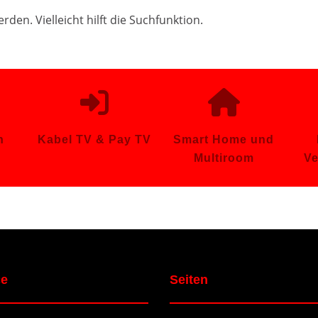
den. Vielleicht hilft die Suchfunktion.
n
Kabel TV & Pay TV
Smart Home und
Multiroom
Ve
ce
Seiten