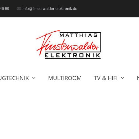
46 99
info@finsterwalder-elektronik.de
UGTECHNIK
MULTIROOM
TV & HIFI