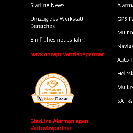
Starline News
Alarm
Umzug des Werkstatt
GPS F
Bereiches
Multi
Ein frohes neues Jahr!
Navig
NavKonzept Vertriebspartner
Auto H
Heimk
Multi
SAT &
StarLine Alarmanlagen
Vertriebspartner