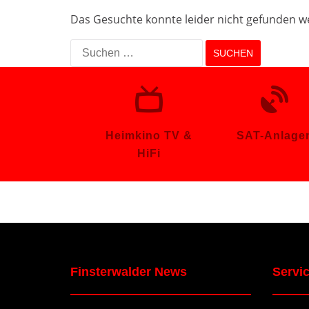
Das Gesuchte konnte leider nicht gefunden wer
Suchen
nach:
Heimkino TV &
SAT-Anlage
HiFi
Finsterwalder News
Servi