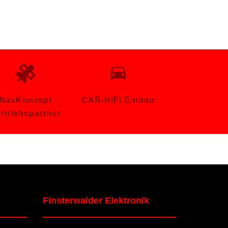
NavKonzept
CAR-HiFi Einbau
rtriebspartner
Finsterwalder Elektronik