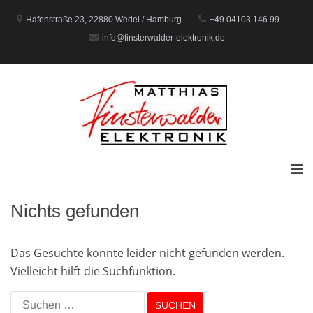
Zum
Inhalt
Hafenstraße 23, 22880 Wedel / Hamburg
+49 04103 146 99
springen
info@finsterwalder-elektronik.de
Prim
Men
für
Nichts gefunden
mobi
Gerä
Das Gesuchte konnte leider nicht gefunden werden.
Vielleicht hilft die Suchfunktion.
Suchen