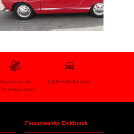
VW Karman Ghia
NavKonzept
CAR-HiFi Einbau
rtriebspartner
Finsterwalder Elektronik