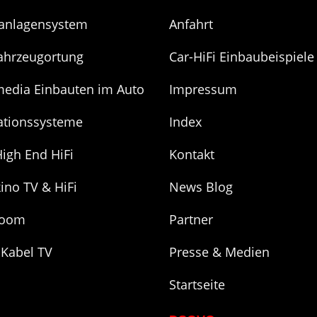
anlagensystem
Anfahrt
ahrzeugortung
Car-HiFi Einbaubeispiele
media Einbauten im Auto
Impressum
ationssysteme
Index
igh End HiFi
Kontakt
ino TV & HiFi
News Blog
room
Partner
 Kabel TV
Presse & Medien
Startseite