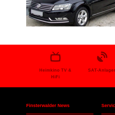
VW Passat Kombi
Heimkino TV &
SAT-Anlage
HiFi
Finsterwalder News
Servi