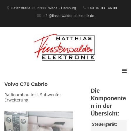
Zum
Inhalt
Hafenstraße 23, 22880 Wedel / Hamburg
+49 04103 146 99
springen
info@finsterwalder-elektronik.de
Prim
Men
Volvo C70 Cabrio
für
Die
mobi
Radioumbau incl. Subwoofer
Komponente
Erweiterung.
Gerä
n in der
Übersicht:
Steuergerät: