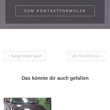
ZUM KONTAKTFORMULAR
Beitragsnavigation
Range Rover Sport
VW T6 California
Das könnte dir auch gefallen